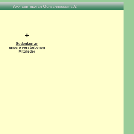
Amateurtheater Ochsenhausen e.V.
+
Gedenken an
unsere verstorbenen
Mitglieder