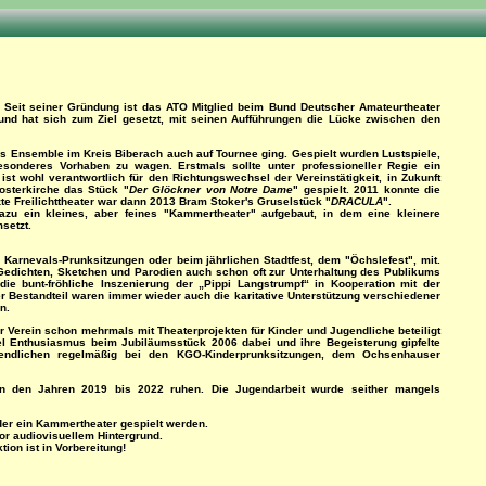
r. Seit seiner Gründung ist das ATO Mitglied beim Bund Deutscher Amateurtheater
d hat sich zum Ziel gesetzt, mit seinen Aufführungen die Lücke zwischen den
as Ensemble im Kreis Biberach auch auf Tournee ging. Gespielt wurden Lustspiele,
onderes Vorhaben zu wagen. Erstmals sollte unter professioneller Regie ein
 ist wohl verantwortlich für den Richtungswechsel der Vereinstätigkeit, in Zukunft
osterkirche das Stück "
Der Glöckner von Notre Dame
" gespielt. 2011 konnte die
tzte Freilichttheater war dann 2013 Bram Stoker's Gruselstück "
DRACULA
".
azu ein kleines, aber feines "Kammertheater" aufgebaut, in dem eine kleinere
setzt.
Karnevals-Prunksitzungen oder beim jährlichen Stadtfest, dem "Öchslefest", mit.
Gedichten, Sketchen und Parodien auch schon oft zur Unterhaltung des Publikums
e bunt-fröhliche Inszenierung der „Pippi Langstrumpf“ in Kooperation mit der
 Bestandteil waren immer wieder auch die karitative Unterstützung verschiedener
n.
erein schon mehrmals mit Theaterprojekten für Kinder und Jugendliche beteiligt
el Enthusiasmus beim Jubiläumsstück 2006 dabei und ihre Begeisterung gipfelte
gendlichen regelmäßig bei den KGO-Kinderprunksitzungen, dem Ochsenhauser
in den Jahren 2019 bis 2022 ruhen. Die Jugendarbeit wurde seither mangels
der ein Kammertheater gespielt werden.
or audiovisuellem Hintergrund.
ion ist in Vorbereitung!