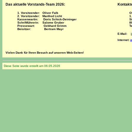
Das aktuelle Vorstands-Team 2026:
Kontakte
1. Vorsitzender: Oliver Falk
O
2. Vorsitzender: Manfred Licht
1
Kassenwartin: Doris Schick-Deininger
S
Schriftführerin: Salome Gruber
8
Pressewart:
Gebhard Grimm
T
Beisitzer: Bertram Mayr
E-Mail:
Internet:
w
Vielen Dank für Ihren Besuch auf unseren Web-Seiten!
Diese Seite wurde erstellt am
06.05.2026