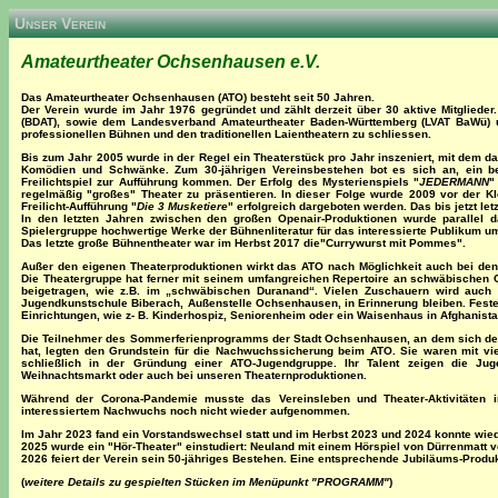
Unser Verein
Amateurtheater Ochsenhausen e.V.
Das Amateurtheater Ochsenhausen (ATO) besteht seit 50 Jahren.
Der Verein wurde im Jahr 1976 gegründet und zählt derzeit über 30 aktive Mitgliede
(BDAT), sowie dem Landesverband Amateurtheater Baden-Württemberg (LVAT BaWü) un
professionellen Bühnen und den traditionellen Laientheatern zu schliessen.
Bis zum Jahr 2005 wurde in der Regel ein Theaterstück pro Jahr inszeniert, mit dem d
Komödien und Schwänke. Zum 30-jährigen Vereinsbestehen bot es sich an, ein bes
Freilichtspiel zur Aufführung kommen. Der Erfolg des Mysterienspiels "
JEDERMANN
"
regelmäßig "großes" Theater zu präsentieren. In dieser Folge wurde 2009 vor der Kl
Freilicht-Aufführung "
Die 3 Musketiere
" erfolgreich dargeboten werden. Das bis jetzt le
In den letzten Jahren zwischen den großen Openair-Produktionen wurde parallel d
Spielergruppe hochwertige Werke der Bühnenliteratur für das interessierte Publikum um
Das letzte große Bühnentheater war im Herbst 2017 die"Currywurst mit Pommes".
Außer den eigenen Theaterproduktionen wirkt das ATO nach Möglichkeit auch bei den 
Die Theatergruppe hat ferner mit seinem umfangreichen Repertoire an schwäbischen 
beigetragen, wie z.B. im „schwäbischen Duranand“. Vielen Zuschauern wird auch di
Jugendkunstschule Biberach, Außenstelle Ochsenhausen, in Erinnerung bleiben. Fester
Einrichtungen, wie z- B. Kinderhospiz, Seniorenheim oder ein Waisenhaus in Afghanista
Die Teilnehmer des Sommerferienprogramms der Stadt Ochsenhausen, an dem sich der V
hat, legten den Grundstein für die Nachwuchssicherung beim ATO. Sie waren mit vi
schließlich in der Gründung einer ATO-Jugendgruppe. Ihr Talent zeigen die Ju
Weihnachtsmarkt oder auch bei unseren Theaternproduktionen.
Während der Corona-Pandemie musste das Vereinsleben und Theater-Aktivitäten 
interessiertem Nachwuchs noch nicht wieder aufgenommen.
Im Jahr 2023 fand ein Vorstandswechsel statt und im Herbst 2023 und 2024 konnte wie
2025 wurde ein "Hör-Theater" einstudiert: Neuland mit einem Hörspiel von Dürrenmatt v
2026 feiert der Verein sein 50-jähriges Bestehen. Eine entsprechende Jubiläums-Produkt
(
weitere Details zu gespielten Stücken im Menüpunkt "PROGRAMM"
)