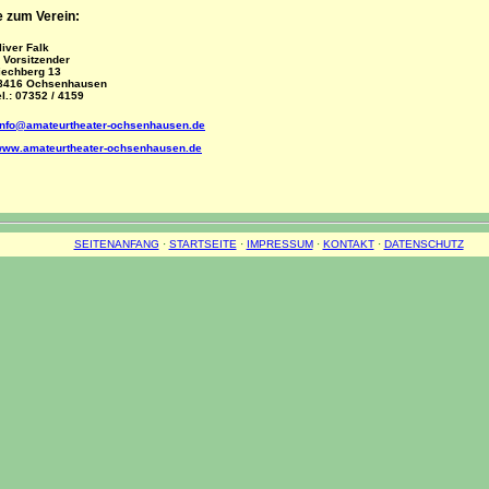
 zum Verein:
liver Falk
. Vorsitzender
iechberg 13
8416 Ochsenhausen
el.: 07352 / 4159
info@amateurtheater-ochsenhausen.de
ww.amateurtheater-ochsenhausen.de
SEITENANFANG
·
STARTSEITE
·
IMPRESSUM
·
KONTAKT
·
DATENSCHUTZ