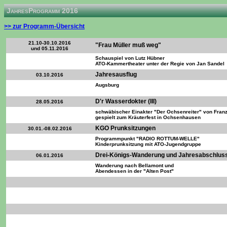
JahresProgramm 2016
>> zur Programm-Übersicht
21.10-30.10.2016
"Frau Müller muß weg"
und 05.11.2016
Schauspiel von Lutz Hübner
ATO-Kammertheater unter der Regie von Jan Sandel
Jahresausflug
03.10.2016
Augsburg
D'r Wasserdokter
(III)
28
.05.2016
schwäbischer Einakter "Der Ochsenreiter" von Franz
gespielt zum Kräuterfest in Ochsenhausen
KGO Prunksitzungen
30.01.-08.02.2016
Programmpunkt "RADIO ROTTUM-WELLE"
Kinderprunksitzung mit ATO-Jugendgruppe
Drei-Königs-Wanderung und Jahresabschlus
06.01.2016
Wanderung nach Bellamont und
Abendessen in der "Alten Post"