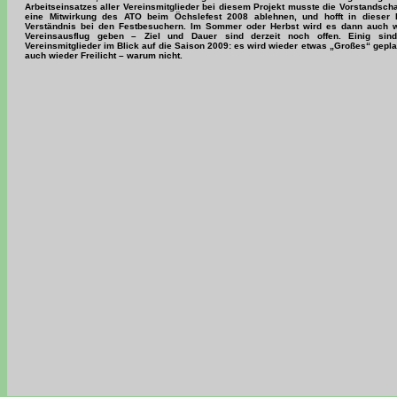
Arbeitseinsatzes aller Vereinsmitglieder bei diesem Projekt musste die Vorstandschaf
eine Mitwirkung des ATO beim Öchslefest 2008 ablehnen, und hofft in dieser H
Verständnis bei den Festbesuchern. Im Sommer oder Herbst wird es dann auch w
Vereinsausflug geben – Ziel und Dauer sind derzeit noch offen. Einig sind
Vereinsmitglieder im Blick auf die Saison 2009: es wird wieder etwas „Großes“ geplan
auch wieder Freilicht – warum nicht.