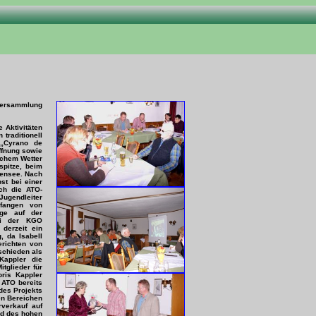
lversammlung
 Aktivitäten
traditionell
 „Cyrano de
ffnung sowie
ichem Wetter
spitze, beim
gensee. Nach
st bei einer
ch die ATO-
ugendleiter
efangen von
äge auf der
ei der KGO
derzeit ein
 da Isabell
richten von
schieden als
Kappler die
tglieder für
oris Kappler
 ATO bereits
 des Projekts
en Bereichen
rverkauf auf
nd des hohen