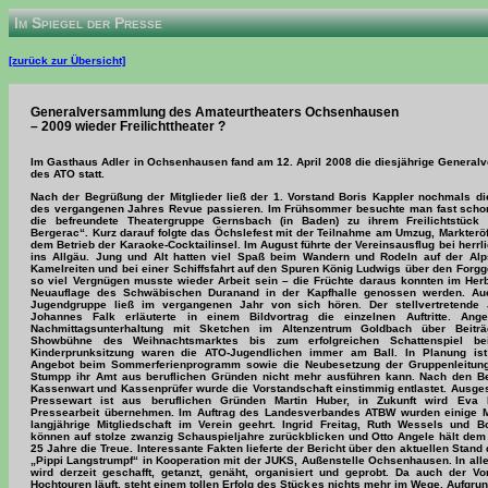
Im Spiegel der Presse
[zurück zur Übersicht]
Generalversammlung des Amateurtheaters Ochsenhausen
– 2009 wieder Freilichttheater ?
Im Gasthaus Adler in Ochsenhausen fand am 12. April 2008 die diesjährige Genera
des ATO statt.
Nach der Begrüßung der Mitglieder ließ der 1. Vorstand Boris Kappler nochmals die
des vergangenen Jahres Revue passieren. Im Frühsommer besuchte man fast schon 
die befreundete Theatergruppe Gernsbach (in Baden) zu ihrem Freilichtstück
Bergerac“. Kurz darauf folgte das Öchslefest mit der Teilnahme am Umzug, Markterö
dem Betrieb der Karaoke-Cocktailinsel. Im August führte der Vereinsausflug bei herrl
ins Allgäu. Jung und Alt hatten viel Spaß beim Wandern und Rodeln auf der Alp
Kamelreiten und bei einer Schiffsfahrt auf den Spuren König Ludwigs über den Forg
so viel Vergnügen musste wieder Arbeit sein – die Früchte daraus konnten im Herb
Neuauflage des Schwäbischen Duranand in der Kapfhalle genossen werden. Au
Jugendgruppe ließ im vergangenen Jahr von sich hören. Der stellvertretende J
Johannes Falk erläuterte in einem Bildvortrag die einzelnen Auftritte. Ang
Nachmittagsunterhaltung mit Sketchen im Altenzentrum Goldbach über Beitr
Showbühne des Weihnachtsmarktes bis zum erfolgreichen Schattenspiel b
Kinderprunksitzung waren die ATO-Jugendlichen immer am Ball. In Planung ist 
Angebot beim Sommerferienprogramm sowie die Neubesetzung der Gruppenleitung,
Stumpp ihr Amt aus beruflichen Gründen nicht mehr ausführen kann. Nach den Be
Kassenwart und Kassenprüfer wurde die Vorstandschaft einstimmig entlastet. Ausge
Pressewart ist aus beruflichen Gründen Martin Huber, in Zukunft wird Eva 
Pressearbeit übernehmen. Im Auftrag des Landesverbandes ATBW wurden einige Mi
langjährige Mitgliedschaft im Verein geehrt. Ingrid Freitag, Ruth Wessels und B
können auf stolze zwanzig Schauspieljahre zurückblicken und Otto Angele hält dem
25 Jahre die Treue. Interessante Fakten lieferte der Bericht über den aktuellen Stand
„Pippi Langstrumpf“ in Kooperation mit der JUKS, Außenstelle Ochsenhausen. In all
wird derzeit geschafft, getanzt, genäht, organisiert und geprobt. Da auch der Vo
Hochtouren läuft, steht einem tollen Erfolg des Stückes nichts mehr im Wege. Aufgru