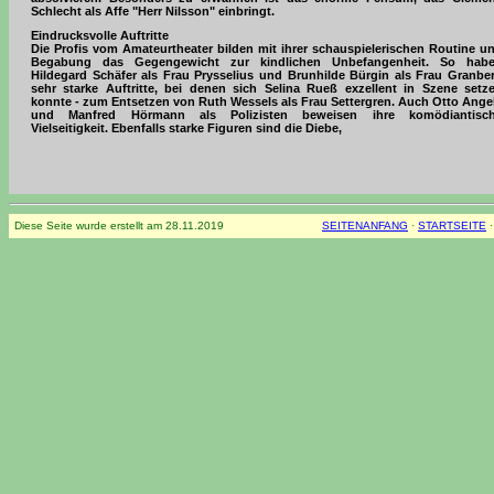
Schlecht als Affe "Herr Nilsson" einbringt.
Eindrucksvolle Auftritte
Die Profis vom Amateurtheater bilden mit ihrer schauspielerischen Routine u
Begabung das Gegengewicht zur kindlichen Unbefangenheit. So hab
Hildegard Schäfer als Frau Prysselius und Brunhilde Bürgin als Frau Granbe
sehr starke Auftritte, bei denen sich Selina Rueß exzellent in Szene setz
konnte - zum Entsetzen von Ruth Wessels als Frau Settergren. Auch Otto Ange
und Manfred Hörmann als Polizisten beweisen ihre komödiantisc
Vielseitigkeit. Ebenfalls starke Figuren sind die Diebe,
Diese Seite wurde erstellt am
28.11.2019
SEITENANFANG
·
STARTSEITE