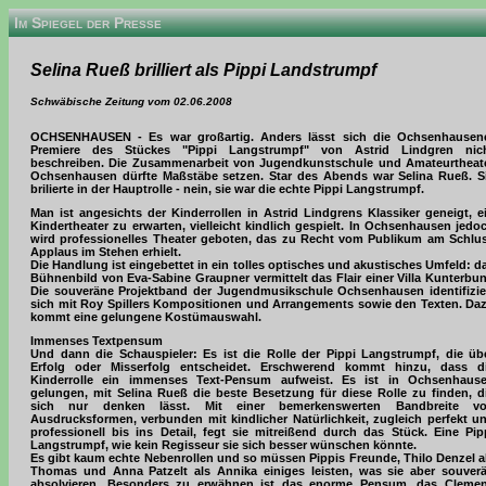
Im Spiegel der Presse
Selina Rueß brilliert als Pippi Landstrumpf
Schwäbische Zeitung vom 02.06.2008
OCHSENHAUSEN - Es war großartig. Anders lässt sich die Ochsenhausen
Premiere des Stückes "Pippi Langstrumpf" von Astrid Lindgren nic
beschreiben. Die Zusammenarbeit von Jugendkunstschule und Amateurtheat
Ochsenhausen dürfte Maßstäbe setzen. Star des Abends war Selina Rueß. S
brilierte in der Hauptrolle - nein, sie war die echte Pippi Langstrumpf.
Man ist angesichts der Kinderrollen in Astrid Lindgrens Klassiker geneigt, e
Kindertheater zu erwarten, vielleicht kindlich gespielt. In Ochsenhausen jedo
wird professionelles Theater geboten, das zu Recht vom Publikum am Schlu
Applaus im Stehen erhielt.
Die Handlung ist eingebettet in ein tolles optisches und akustisches Umfeld: d
Bühnenbild von Eva-Sabine Graupner vermittelt das Flair einer Villa Kunterbun
Die souveräne Projektband der Jugendmusikschule Ochsenhausen identifizie
sich mit Roy Spillers Kompositionen und Arrangements sowie den Texten. Da
kommt eine gelungene Kostümauswahl.
Immenses Textpensum
Und dann die Schauspieler: Es ist die Rolle der Pippi Langstrumpf, die üb
Erfolg oder Misserfolg entscheidet. Erschwerend kommt hinzu, dass d
Kinderrolle ein immenses Text-Pensum aufweist. Es ist in Ochsenhaus
gelungen, mit Selina Rueß die beste Besetzung für diese Rolle zu finden, d
sich nur denken lässt. Mit einer bemerkenswerten Bandbreite v
Ausdrucksformen, verbunden mit kindlicher Natürlichkeit, zugleich perfekt u
professionell bis ins Detail, fegt sie mitreißend durch das Stück. Eine Pip
Langstrumpf, wie kein Regisseur sie sich besser wünschen könnte.
Es gibt kaum echte Nebenrollen und so müssen Pippis Freunde, Thilo Denzel a
Thomas und Anna Patzelt als Annika einiges leisten, was sie aber souver
absolvieren. Besonders zu erwähnen ist das enorme Pensum, das Cleme